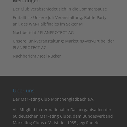
Meldungen
Der Club verabschiedet sich in die Sommerpause
Entfällt => Unsere Juli-Veranstaltung: Bottle-Party
anl. des WM-Halbfinales im Sektor M
Nachbericht / PLANPROTECT AG
Unsere Juni-Veranstaltung: Marketing-vor-Ort bei der
PLANPROTECT AG
Nachbericht / Joel Rücker
Über uns
Der Marketing Club Mönchengladbach e.V.
Als Mitglied in der nationalen Dachorganisation der
60 deutschen Marketing Clubs, dem Bundesverband
Marketing Clubs e.V., ist der 1985 gegründete