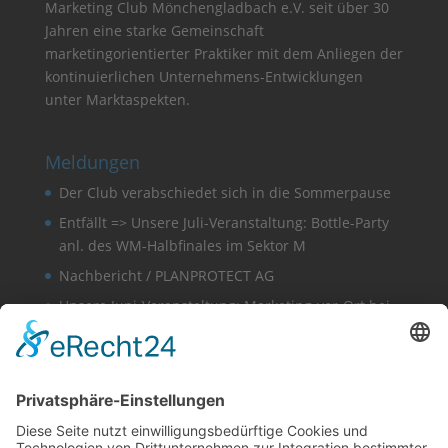
Marketing Club Mönchengladbach e.V. seit über 30
Jahren eine starke Gemeinschaft
marketingorientierter Praktiker mit dem Anliegen der
kontinuierlichen Unternehmens-Entwicklungen
unter Marktaspekten.
Meldungen
Der Club verabschiedet sich in die Sommerpause
Entfällt => Unsere Juli-Veranstaltung: Bottle-Party
anl. des WM-Halbfinales im Sektor M
Nachbericht / PLANPROTECT AG
Unsere Juni-Veranstaltung: Marketing-vor-Ort bei
der PLANPROTECT AG
Nachbericht / Joel Rücker
Sonstige
Finden