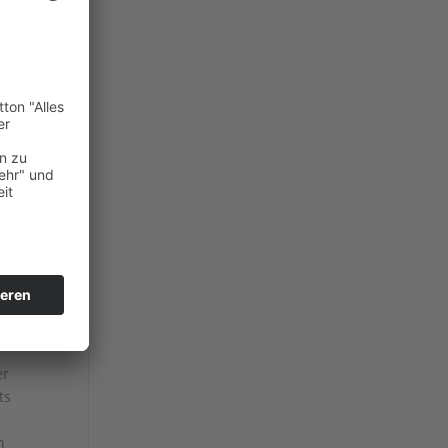
er
ts
n