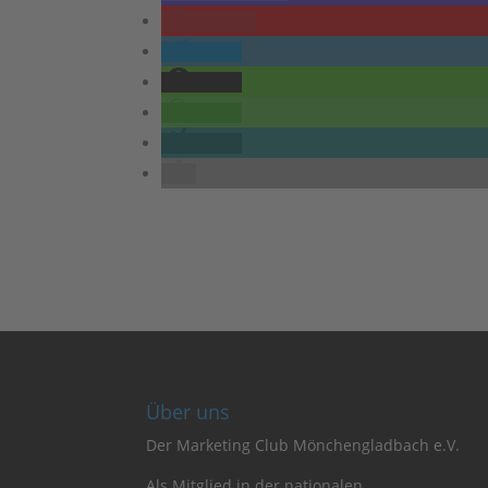
merken
teilen
teilen
teilen
teilen
Über uns
Der Marketing Club Mönchengladbach e.V.
Als Mitglied in der nationalen