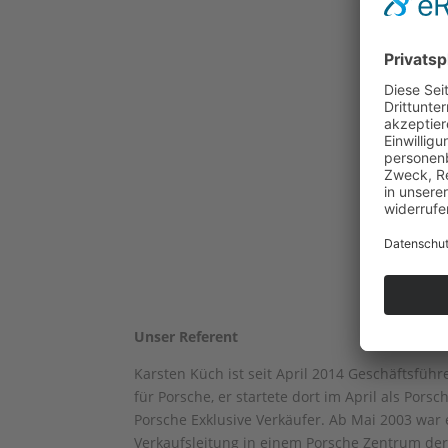
Unser Referent
Karsten Küch ist seit April 2014 Geschäftsführ
für Porsche, er startete dort im April als Pors
Porsche Exklusive Verkäufer. Ab Mai 2003 war 
Verkaufsleitung in einem Porsche Zentrum der