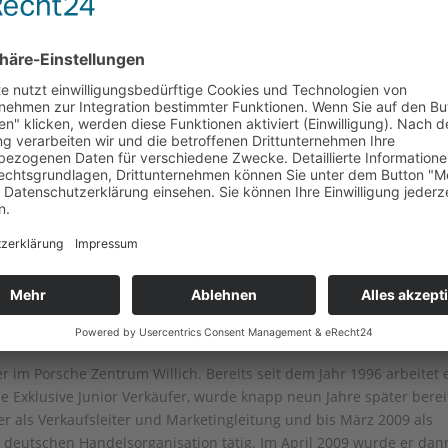
er im Porsche Zentrum Willich. Bereits seit dem Jahr 1996 arbeitet 
che Exklusive Junior Verkäufer, wurde knapp neun Jahre später berei
er als Verkaufsleiter und Marketingleitung und bis März 2009 als
 deutschen Handelsorganisation tätig. Im April 2009 wurde er dan