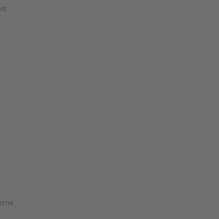
it
gerne