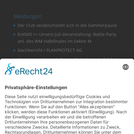
Meldungen
Der Club verabschiedet sich in die Sommerpause
Entfällt => Unsere Juli-Veranstaltung: Bottle-Party
anl. des WM-Halbfinales im Sektor M
Nachbericht / PLANPROTECT AG
Unsere Juni-Veranstaltung: Marketing-vor-Ort bei
der PLANPROTECT AG
Nachbericht / Joel Rücker
Sonstige
Finden
Kontakt
Satzung
Schlagworte
Impressum